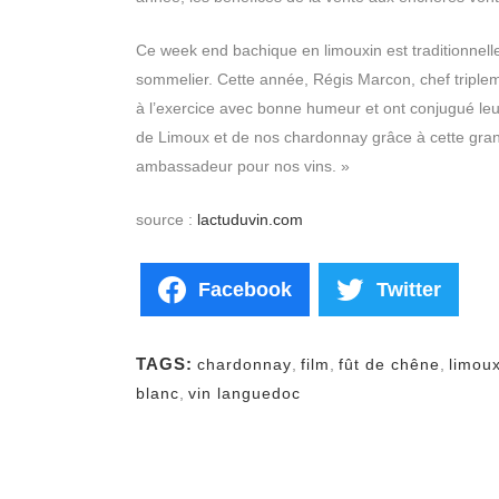
Ce week end bachique en limouxin est traditionnelle
sommelier. Cette année, Régis Marcon, chef triple
à l’exercice avec bonne humeur et ont conjugué leurs
de Limoux et de nos chardonnay grâce à cette grand
ambassadeur pour nos vins. »
source :
lactuduvin.com
Facebook
Twitter
TAGS:
chardonnay
,
film
,
fût de chêne
,
limou
blanc
,
vin languedoc