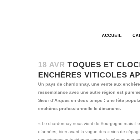
ACCUEIL
CA
18 AVR
TOQUES ET CLOCH
ENCHÈRES VITICOLES A
Un pays de chardonnay, une vente aux enchères
ressemblance avec une autre région est puremen
Sieur d’Arques en deux temps : une fête popula
enchères professionnelle le dimanche.
« Le chardonnay nous vient de Bourgogne mais il es
d’années, bien avant la vogue des « vins de cépage
nos cépages autochtones comme le cépage mauzac.