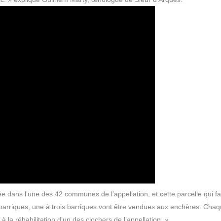
e dans l’une des 42 communes de l’appellation, et cette parcelle qui fa
 barriques, une à trois barriques vont être vendues aux enchères. Cha
 la réhabilitation d’un des clochers de l’appellation. »