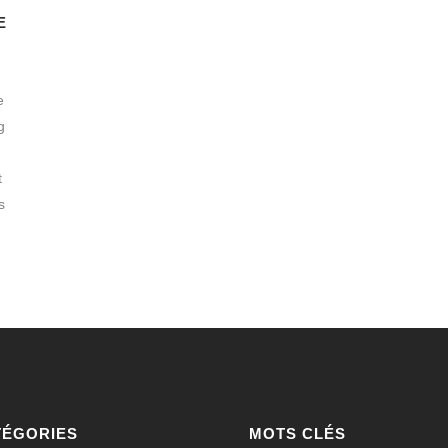
E
e
g
t
s
TÉGORIES
MOTS CLÉS