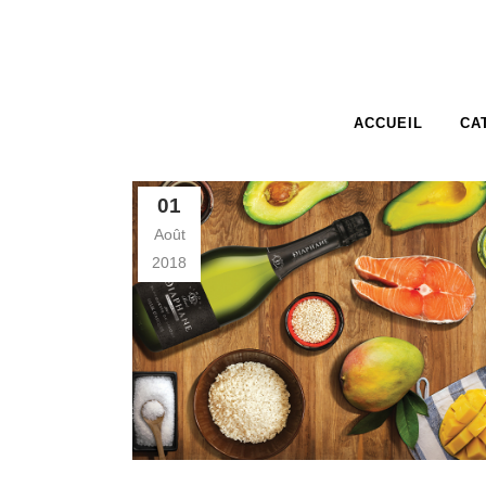
ACCUEIL
CA
01
Août
2018