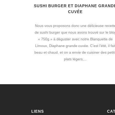
SUSHI BURGER ET DIAPHANE GRAND
CUVÉE
Nous vous proposons donc une délicieuse recett
de sushi burger que nous avons trouvé sur le blo
« 750g » à déguster avec notre Blanquette de
Limoux, Diaphane grande cuvée. C’est l’été, il fai
beau et chaud, et on a envie de cuisiner des petit
plats légers,...
LIENS
CA