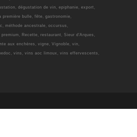
ustation
dégustation de vin
epiphanie
export
la première bulle
fête
gastronomie
c
méthode ancestrale
occursus
e premium
Recette
restaurant
Sieur d'Arques
nte aux enchères
vigne
Vignoble
vin
uedoc
vins
vins aoc limoux
vins effervescents