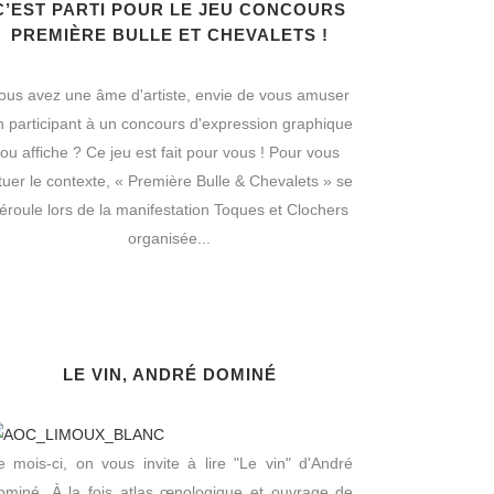
C’EST PARTI POUR LE JEU CONCOURS
PREMIÈRE BULLE ET CHEVALETS !
ous avez une âme d'artiste, envie de vous amuser
n participant à un concours d'expression graphique
ou affiche ? Ce jeu est fait pour vous ! Pour vous
ituer le contexte, « Première Bulle & Chevalets » se
éroule lors de la manifestation Toques et Clochers
organisée...
LE VIN, ANDRÉ DOMINÉ
e mois-ci, on vous invite à lire "Le vin" d'André
ominé. À la fois atlas œnologique et ouvrage de