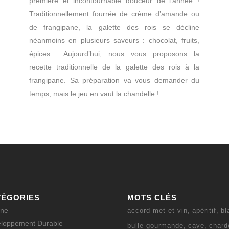
première et incontournable douceur de l'année !
Traditionnellement fourrée de crème d’amande ou
de frangipane, la galette des rois se décline
néanmoins en plusieurs saveurs : chocolat, fruits,
épices… Aujourd’hui, nous vous proposons la
recette traditionnelle de la galette des rois à la
frangipane. Sa préparation va vous demander du
temps, mais le jeu en vaut la chandelle !
TÉGORIES
MOTS CLÉS
ine
accord met et vin
apéritif
bl
loppement Durable
bulle gourmande
cave
chard