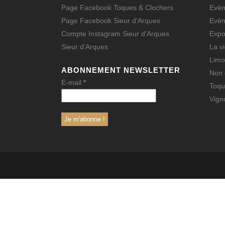
Page Facebook Toques & Clochers
Evè
Page Facebook Sieur d'Arques
Evè
Compte Instagram Sieur d'Arques
Expo
Sieur d’Arques
La v
Limo
ABONNEMENT NEWSLETTER
Non 
E-mail
*
Toqu
Vign