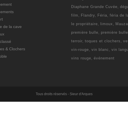
nement
Diaphane Grande Cuvée
dég
nements
film
Flandry
Féria
féria de 
rt
le propriétaire
limoux
Mauza
ie de la cave
première bulle
première bull
ux
terroir
toques et clochers
ve
classé
es & Clochers
vin-rouge
vin blanc
vin lang
oble
vins rouge
événement
Tous droits réservés - Sieur d'Arques