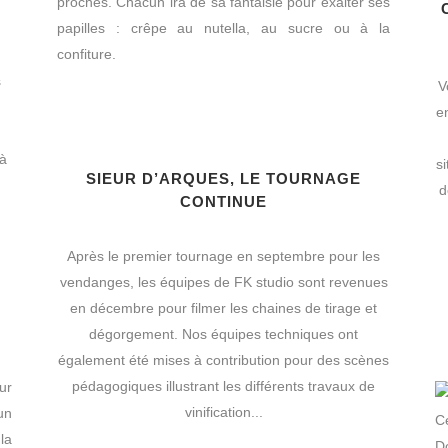
proches. Chacun ira de sa fantaisie pour exalter ses
papilles : crêpe au nutella, au sucre ou à la
confiture.
s
V
.
e
 à
s
SIEUR D’ARQUES, LE TOURNAGE
d
CONTINUE
Après le premier tournage en septembre pour les
vendanges, les équipes de FK studio sont revenues
en décembre pour filmer les chaines de tirage et
dégorgement. Nos équipes techniques ont
également été mises à contribution pour des scènes
pédagogiques illustrant les différents travaux de
ur
vinification...
un
C
la
D