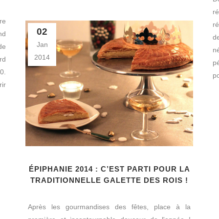
ré
re
ré
02
nd
d
Jan
de
né
2014
rd
p
0.
po
ir
ÉPIPHANIE 2014 : C’EST PARTI POUR LA
TRADITIONNELLE GALETTE DES ROIS !
Après les gourmandises des fêtes, place à la