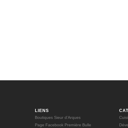
LIENS
CA
Boutiques Sieur d’Arques
Cuis
Page Facebook Première Bulle
Déve