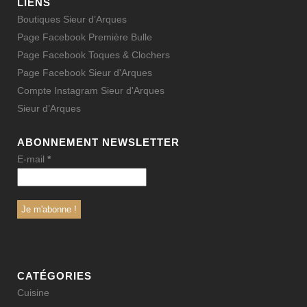
LIENS
Boutiques Sieur d’Arques
Page Facebook Première Bulle
Page Facebook Toques & Clochers
Page Facebook Sieur d'Arques
Compte Instagram Sieur d'Arques
Sieur d’Arques
ABONNEMENT NEWSLETTER
E-mail
*
CATÉGORIES
Cuisine