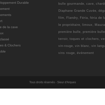
loppement Durable
bulle gourmande
cave
chard
nement
Diaphane Grande Cuvée
dég
nements
film
Flandry
Féria
féria de 
rt
le propriétaire
limoux
Mauza
ie de la cave
première bulle
première bull
ux
terroir
toques et clochers
ve
classé
es & Clochers
vin-rouge
vin blanc
vin lang
oble
vins rouge
événement
Tous droits réservés - Sieur d'Arques