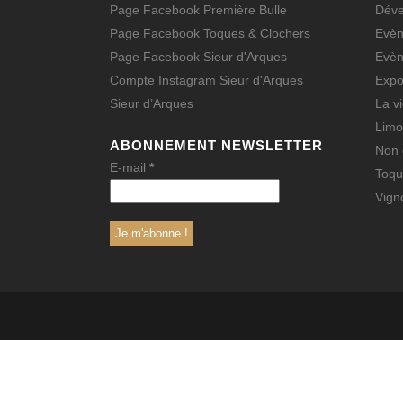
Page Facebook Première Bulle
Déve
Page Facebook Toques & Clochers
Evè
Page Facebook Sieur d'Arques
Evè
Compte Instagram Sieur d'Arques
Expo
Sieur d’Arques
La v
Limo
ABONNEMENT NEWSLETTER
Non 
E-mail
*
Toqu
Vign