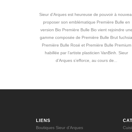
Sieur d’Arques est heureuse de pouvoir à nouvea
proposer son emblématique Première Bulle en
version Bio Première Bulle Bio vient rejoindre un
gamme composée de Première Bulle Brut fuchsia
Première Bulle Rosé et Première Bulle Premium
habillée par l’artiste plasticien VanBinh. Sieur
d’Arques s’efforce, au cours de...
LIENS
CA
Boutiques Sieur d’Arques
Cuis