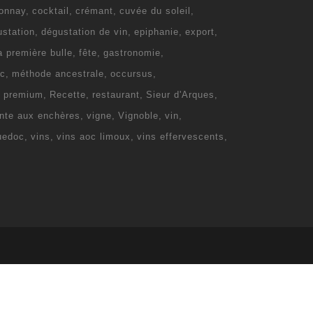
onnay
cocktail
crémant
cuvée du soleil
ustation
dégustation de vin
epiphanie
export
la première bulle
fête
gastronomie
c
méthode ancestrale
occursus
e premium
Recette
restaurant
Sieur d'Arques
nte aux enchères
vigne
Vignoble
vin
uedoc
vins
vins aoc limoux
vins effervescents