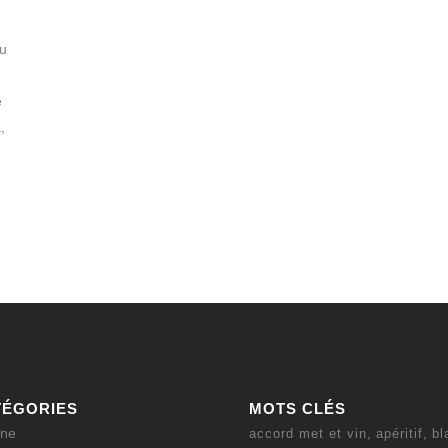
u
e
,
TÉGORIES
MOTS CLÉS
ine
accord met et vin
apéritif
bl