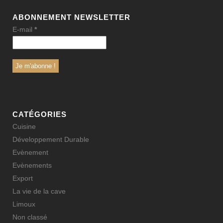
ABONNEMENT NEWSLETTER
E-mail
*
CATÉGORIES
Cuisine
Développement Durable
Evènement
Evènements
Export
La vie de la cave
Limoux
Non classé