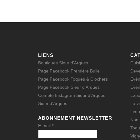
LIENS
CA
Boutiques Sieur d’Arques
Cuis
Page Facebook Première Bulle
Déve
Page Facebook Toques & Clochers
Evè
Page Facebook Sieur d'Arques
Evè
Compte Instagram Sieur d'Arques
Expo
Sieur d’Arques
La v
Limo
ABONNEMENT NEWSLETTER
Non 
E-mail
*
Toqu
Vign