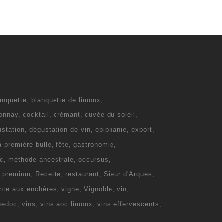
anquette
blanquette de limoux
onnay
cocktail
crémant
cuvée du soleil
ustation
dégustation de vin
epiphanie
export
la première bulle
fête
gastronomie
c
méthode ancestrale
occursus
e premium
Recette
restaurant
Sieur d'Arques
nte aux enchères
vigne
Vignoble
vin
uedoc
vins
vins aoc limoux
vins effervescents