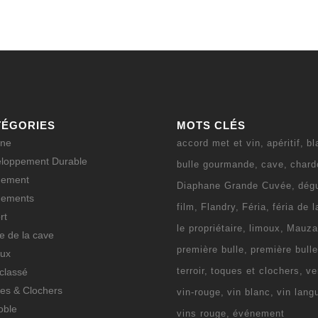
TÉGORIES
MOTS CLÉS
ine
accord met et vin
apéritif
bl
loppement Durable
bulle gourmande
cave
chard
nement
Diaphane Grande Cuvée
dég
nements
film
Flandry
Féria
féria de 
rt
le propriétaire
limoux
Mauza
ie de la cave
première bulle
première bull
ux
terroir
toques et clochers
ve
classé
es & Clochers
vin-rouge
vin blanc
vin lang
oble
vins rouge
événement