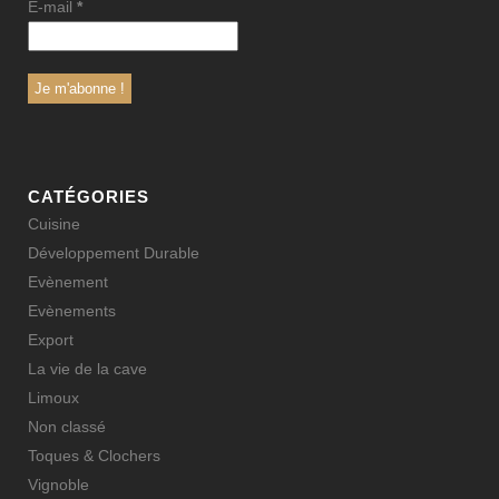
E-mail
*
CATÉGORIES
Cuisine
Développement Durable
Evènement
Evènements
Export
La vie de la cave
Limoux
Non classé
Toques & Clochers
Vignoble