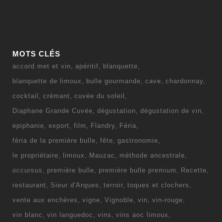
MOTS CLÉS
accord met et vin
apéritif
blanquette
blanquette de limoux
bulle gourmande
cave
chardonnay
cocktail
crémant
cuvée du soleil
Diaphane Grande Cuvée
dégustation
dégustation de vin
epiphanie
export
film
Flandry
Féria
féria de la première bulle
fête
gastronomie
le propriétaire
limoux
Mauzac
méthode ancestrale
occursus
première bulle
première bulle premium
Recette
restaurant
Sieur d'Arques
terroir
toques et clochers
vente aux enchères
vigne
Vignoble
vin
vin-rouge
vin blanc
vin languedoc
vins
vins aoc limoux