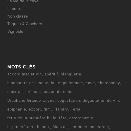
La vie de la cave
Limoux
Non classé
Toques & Clochers
Vignoble
MOTS CLÉS
accord met et vin
apéritif
blanquette
blanquette de limoux
bulle gourmande
cave
chardonnay
cocktail
crémant
cuvée du soleil
Diaphane Grande Cuvée
dégustation
dégustation de vin
epiphanie
export
film
Flandry
Féria
féria de la première bulle
fête
gastronomie
le propriétaire
limoux
Mauzac
méthode ancestrale