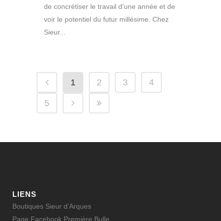
de concrétiser le travail d’une année et de
voir le potentiel du futur millésime. Chez
Sieur...
1
2
3
4
5
LIENS
Boutiques Sieur d’Arques
Page Facebook Première Bulle