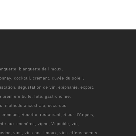
anquette
blanquette de limoux
onnay
cocktail
crémant
cuvée du soleil
ustation
dégustation de vin
epiphanie
export
la première bulle
fête
gastronomie
c
méthode ancestrale
occursus
e premium
Recette
restaurant
Sieur d'Arques
nte aux enchères
vigne
Vignoble
vin
uedoc
vins
vins aoc limoux
vins effervescents