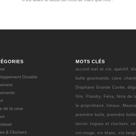
TÉGORIES
MOTS CLÉS
ine
accord met et vin
apéritif
bl
loppement Durable
bulle gourmande
cave
chard
nement
Diaphane Grande Cuvée
dég
nements
film
Flandry
Féria
féria de 
rt
le propriétaire
limoux
Mauza
ie de la cave
première bulle
première bull
ux
terroir
toques et clochers
ve
classé
es & Clochers
vin-rouge
vin blanc
vin lang