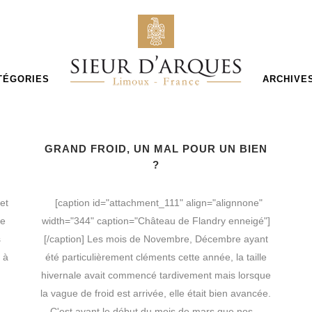
TÉGORIES
ARCHIVE
GRAND FROID, UN MAL POUR UN BIEN
?
et
[caption id="attachment_111" align="alignnone"
ne
width="344" caption="Château de Flandry enneigé"]
s
[/caption] Les mois de Novembre, Décembre ayant
 à
été particulièrement cléments cette année, la taille
hivernale avait commencé tardivement mais lorsque
la vague de froid est arrivée, elle était bien avancée.
C'est avant le début du mois de mars que nos...