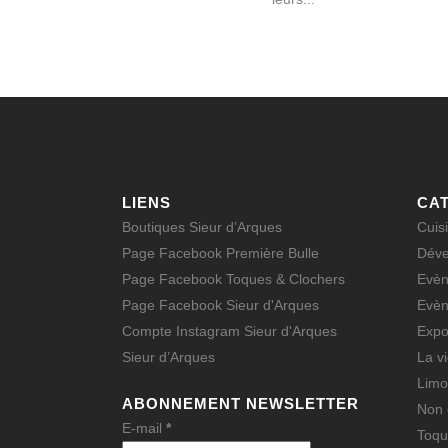
LIENS
CA
Boutiques Sieur d’Arques
Cuis
Page Facebook Première Bulle
Déve
Page Facebook Toques & Clochers
Evè
Page Facebook Sieur d'Arques
Evè
Compte Instagram Sieur d'Arques
Expo
Sieur d’Arques
La v
Limo
ABONNEMENT NEWSLETTER
Non 
E-mail
*
Toqu