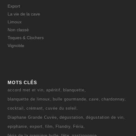
Export
La vie de la cave
Limoux
Non classé
Toques & Clochers
Vignoble
MOTS CLÉS
accord met et vin
apéritif
blanquette
blanquette de limoux
bulle gourmande
cave
chardonnay
cocktail
crémant
cuvée du soleil
Diaphane Grande Cuvée
dégustation
dégustation de vin
epiphanie
export
film
Flandry
Féria
féria de la première bulle
fête
gastronomie