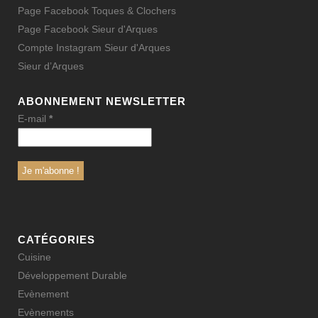
Page Facebook Toques & Clochers
Page Facebook Sieur d'Arques
Compte Instagram Sieur d'Arques
Sieur d’Arques
ABONNEMENT NEWSLETTER
E-mail
*
CATÉGORIES
Cuisine
Développement Durable
Evènement
Evènements