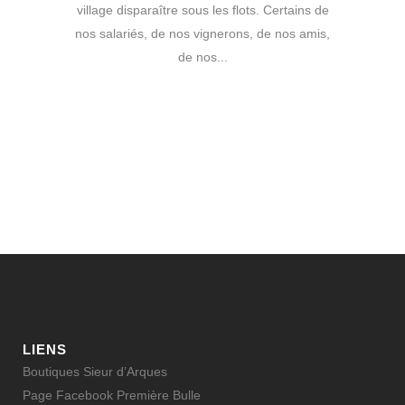
village disparaître sous les flots. Certains de
nos salariés, de nos vignerons, de nos amis,
de nos...
LIENS
Boutiques Sieur d’Arques
Page Facebook Première Bulle