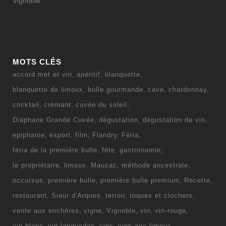
Vignoble
MOTS CLÉS
accord met et vin
apéritif
blanquette
blanquette de limoux
bulle gourmande
cave
chardonnay
cocktail
crémant
cuvée du soleil
Diaphane Grande Cuvée
dégustation
dégustation de vin
epiphanie
export
film
Flandry
Féria
féria de la première bulle
fête
gastronomie
le propriétaire
limoux
Mauzac
méthode ancestrale
occursus
première bulle
première bulle premium
Recette
restaurant
Sieur d'Arques
terroir
toques et clochers
vente aux enchères
vigne
Vignoble
vin
vin-rouge
vin blanc
vin languedoc
vins
vins aoc limoux