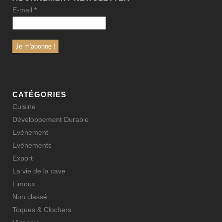
E-mail
*
CATÉGORIES
Cuisine
Développement Durable
Evènement
Evènements
Export
La vie de la cave
Limoux
Non classé
Toques & Clochers