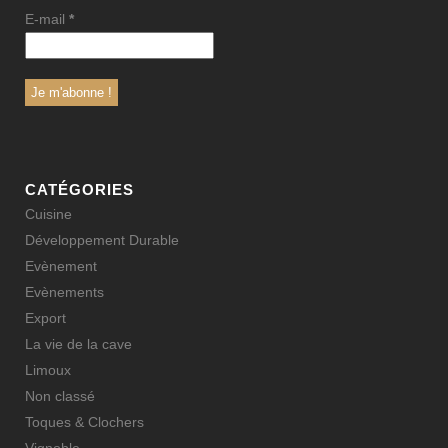
E-mail
*
CATÉGORIES
Cuisine
Développement Durable
Evènement
Evènements
Export
La vie de la cave
Limoux
Non classé
Toques & Clochers