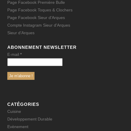
Page Facebook Première Bulle
Page Facebook Toques & Clochers
Page Facebook Sieur d'Arques
Compte Instagram Sieur d'Arques
Sieur d’Arques
ABONNEMENT NEWSLETTER
E-mail
*
CATÉGORIES
Cuisine
Développement Durable
Evènement