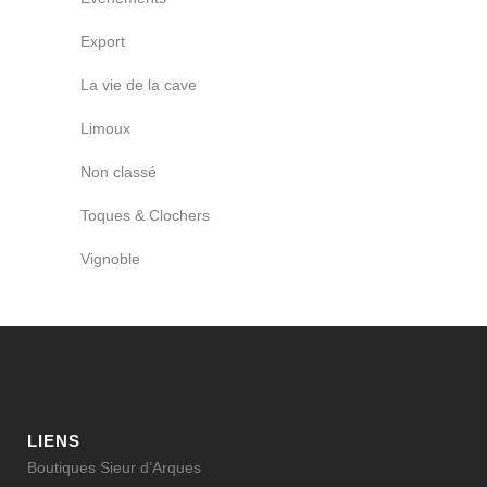
Export
La vie de la cave
Limoux
Non classé
Toques & Clochers
Vignoble
LIENS
Boutiques Sieur d’Arques