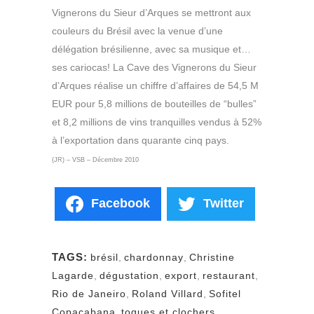
Vignerons du Sieur d’Arques se mettront aux
couleurs du Brésil avec la venue d’une
délégation brésilienne, avec sa musique et…
ses cariocas! La Cave des Vignerons du Sieur
d’Arques réalise un chiffre d’affaires de 54,5 M
EUR pour 5,8 millions de bouteilles de “bulles”
et 8,2 millions de vins tranquilles vendus à 52%
à l’exportation dans quarante cinq pays.
(JR) – VSB – Décembre 2010
Facebook
Twitter
TAGS:
brésil
,
chardonnay
,
Christine
Lagarde
,
dégustation
,
export
,
restaurant
,
Rio de Janeiro
,
Roland Villard
,
Sofitel
Copacabana
,
toques et clochers