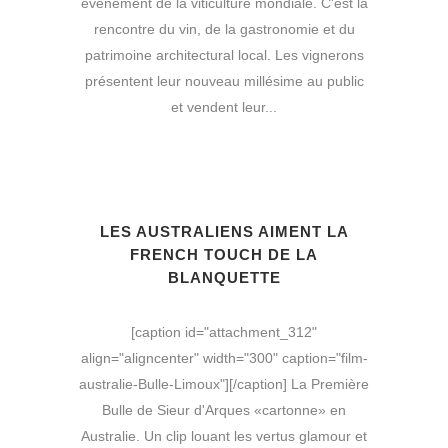
événement de la viticulture mondiale. C'est la
rencontre du vin, de la gastronomie et du
patrimoine architectural local. Les vignerons
présentent leur nouveau millésime au public
et vendent leur...
LES AUSTRALIENS AIMENT LA
FRENCH TOUCH DE LA
BLANQUETTE
[caption id="attachment_312"
align="aligncenter" width="300" caption="film-
australie-Bulle-Limoux"][/caption] La Première
Bulle de Sieur d'Arques «cartonne» en
Australie. Un clip louant les vertus glamour et